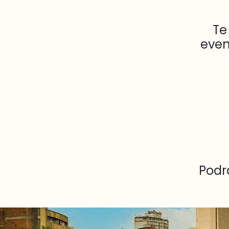
Te
even
© 2026 Cl
Podr