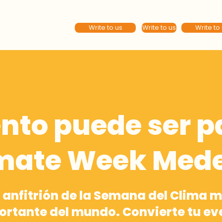
Write to us
Write to us
Write to
nto puede ser p
mate Week Mede
 anfitrión de la Semana del Clima 
ortante del mundo. Convierte tu ev