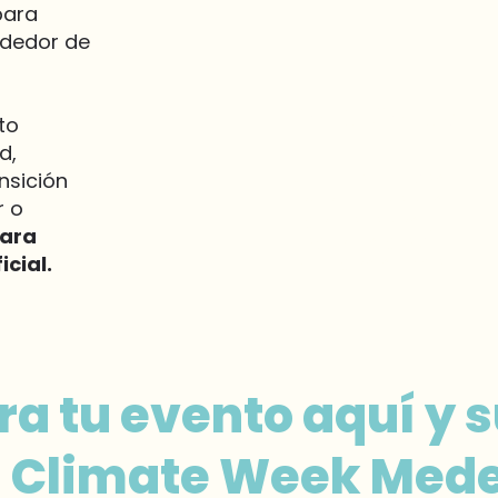
para
ededor de
Conexiones
to
d,
Genera nuevas
nsición
oportunidades
r o
con aliados y
para
actores clave
del ecosistema.
cial.
ra tu evento aquí y
a Climate Week Mede