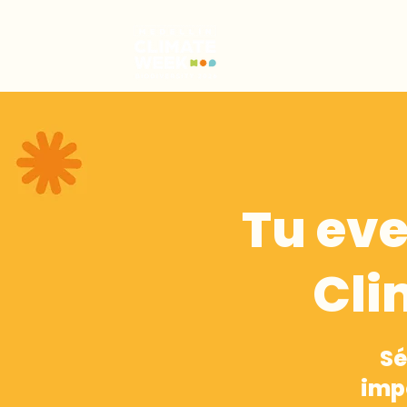
Tu eve
Cli
Sé
imp