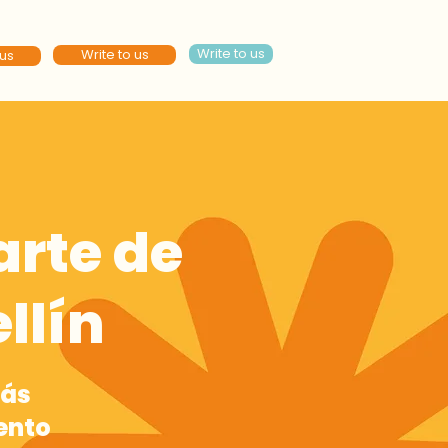
Write to us
Write to us
 us
arte de
llín
más
ento