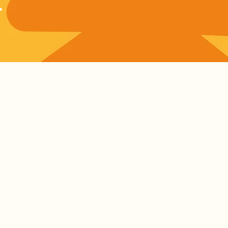
.
Alcance
Conecta +1.000
personas
interesadas en
sostenibilidad y
acción
climática.