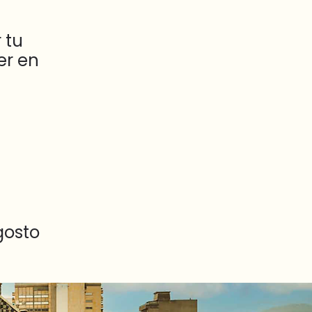
 tu
er en
gosto