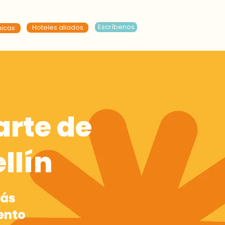
Escríbenos
Hoteles aliados
nicas
arte de
llín
más
ento