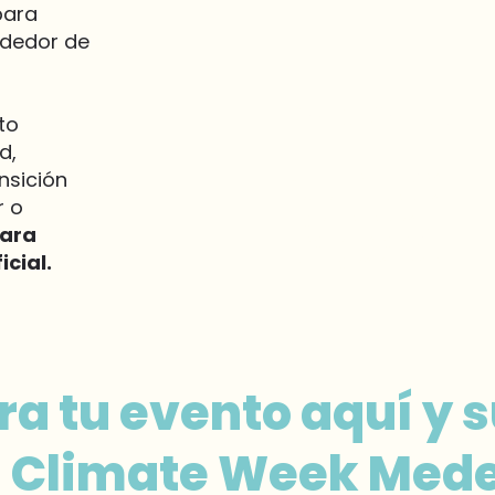
para
ededor de
Conexiones
to
d,
Genera nuevas
nsición
oportunidades
r o
con aliados y
para
actores clave
del ecosistema.
cial.
ra tu evento aquí y
a Climate Week Mede