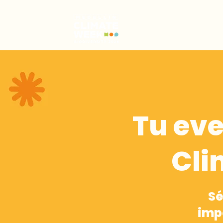
Tu eve
Cli
Sé
imp