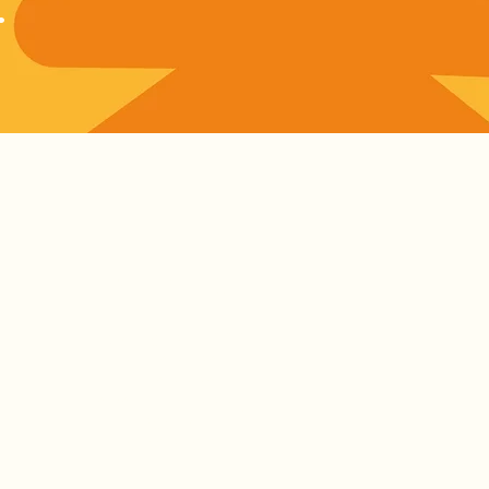
.
Alcance
Conecta +1.000
personas
interesadas en
sostenibilidad y
acción
climática.