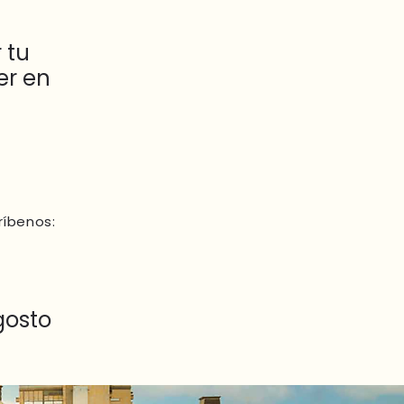
 tu
er en
ríbenos:
gosto